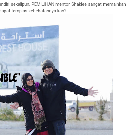
endiri
sekali
pun, PEMILIHAN mentor Shaklee sangat memainkan
 dapat tempias kehebatannya kan?