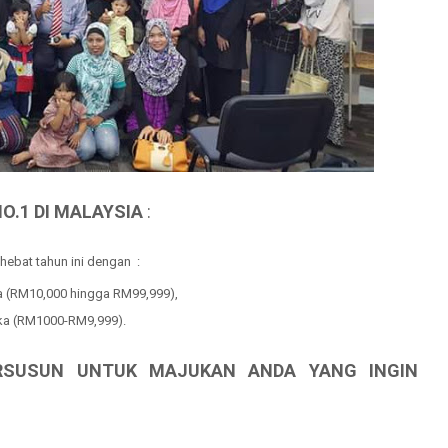
NO.1 DI MALAYSIA
:
 hebat tahun ini dengan :
a (RM10,000 hingga RM99,999),
gka (RM1000-RM9,999).
ERSUSUN UNTUK MAJUKAN ANDA YANG INGIN