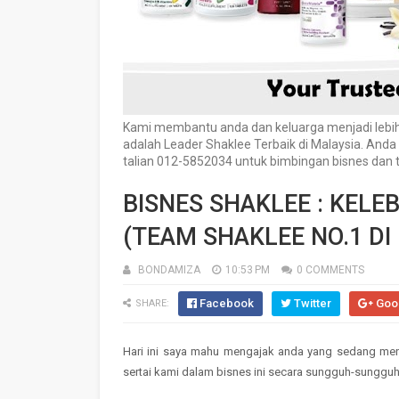
Kami membantu anda dan keluarga menjadi lebih 
adalah Leader Shaklee Terbaik di Malaysia. And
talian 012-5852034 untuk bimbingan bisnes da
BISNES SHAKLEE : KELE
(TEAM SHAKLEE NO.1 DI
BONDAMIZA
10:53 PM
0 COMMENTS
Facebook
Twitter
Goo
SHARE:
Hari ini saya mahu mengajak anda yang sedang men
sertai kami dalam bisnes ini secara sungguh-sungguh.