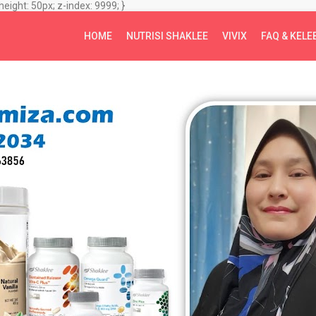
height: 50px; z-index: 9999; }
HOME
NUTRISI SHAKLEE
VIVIX
FAQ & KELE