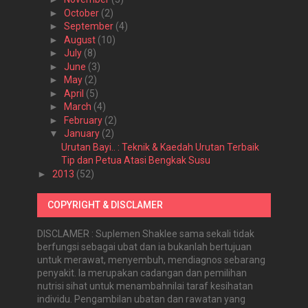
►
October
(2)
►
September
(4)
►
August
(10)
►
July
(8)
►
June
(3)
►
May
(2)
►
April
(5)
►
March
(4)
►
February
(2)
▼
January
(2)
Urutan Bayi.. : Teknik & Kaedah Urutan Terbaik
Tip dan Petua Atasi Bengkak Susu
►
2013
(52)
COPYRIGHT & DISCLAMER
DISCLAMER : Suplemen Shaklee sama sekali tidak
berfungsi sebagai ubat dan ia bukanlah bertujuan
untuk merawat, menyembuh, mendiagnos sebarang
penyakit. Ia merupakan cadangan dan pemilihan
nutrisi sihat untuk menambahnilai taraf kesihatan
individu. Pengambilan ubatan dan rawatan yang