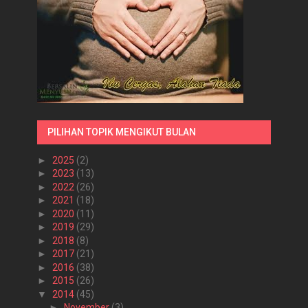
PILIHAN TOPIK MENGIKUT BULAN
►
2025
(2)
►
2023
(13)
►
2022
(26)
►
2021
(18)
►
2020
(11)
►
2019
(29)
►
2018
(8)
►
2017
(21)
►
2016
(38)
►
2015
(26)
▼
2014
(45)
►
November
(3)