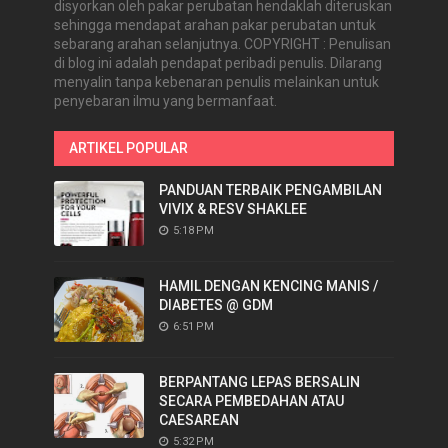
disyorkan oleh pakar perubatan hendaklah diteruskan
sehingga mendapat arahan pakar perubatan untuk
sebarang arahan selanjutnya. COPYRIGHT : Penulisan
di blog ini adalah pendapat peribadi penulis. Dilarang
menyalin tanpa kebenaran penulis melainkan untuk
penyebaran ilmu yang bermanfaat.
ARTIKEL POPULAR
PANDUAN TERBAIK PENGAMBILAN
VIVIX & RESV SHAKLEE
5:18 PM
HAMIL DENGAN KENCING MANIS /
DIABETES @ GDM
6:51 PM
BERPANTANG LEPAS BERSALIN
SECARA PEMBEDAHAN ATAU
CAESAREAN
5:32 PM