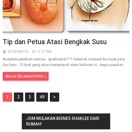
Tip dan Petua Atasi Bengkak Susu
BONDAMIZA
12:27 AM
Assalamualaikum semua.. apakhabar??? Selamat menjadi ibu buat para
ibu baru.. :D buat yang akan menempuh alam keibuan ni.. saya ucapkan...
BACA SELANJUTNYA »
1
2
3
49
JOM MULAKAN BISNES SHAKLEE DARI
RUMAH!