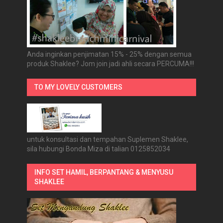
Anda inginkan penjimatan 15% - 25% dengan semua
produk Shaklee? Jom join jadi ahli secara PERCUMA!!!
TO MY LOVELY CUSTOMERS
untuk konsultasi dan tempahan Suplemen Shaklee,
sila hubungi Bonda Miza di talian 0125852034
INFO SET HAMIL, BERPANTANG & MENYUSU
SHAKLEE