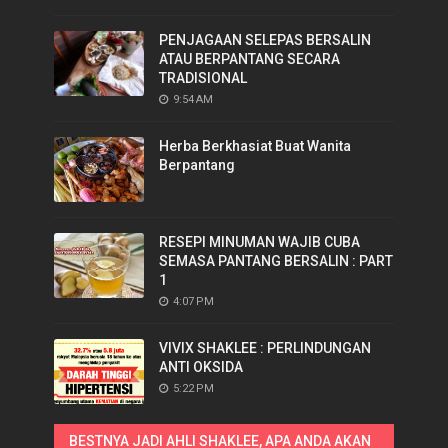
PENJAGAAN SELEPAS BERSALIN
ATAU BERPANTANG SECARA
TRADISIONAL
9:54 AM
Herba Berkhasiat Buat Wanita
Berpantang
RESEPI MINUMAN WAJIB CUBA
SEMASA PANTANG BERSALIN : PART
1
4:07 PM
VIVIX SHAKLEE : PERLINDUNGAN
ANTI OKSIDA
5:22 PM
BESTNYA JADI AHLI SHAKLEE, APA ANDA AKAN