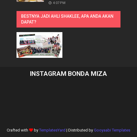
4:07 PM
BESTNYA JADI AHLI SHAKLEE, APA ANDA AKAN
DAPAT?
INSTAGRAM BONDA MIZA
Crafted with
by
TemplatesYard
| Distributed by
Gooyaabi Templates