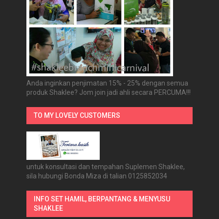
Anda inginkan penjimatan 15% - 25% dengan semua
produk Shaklee? Jom join jadi ahli secara PERCUMA!!!
TO MY LOVELY CUSTOMERS
untuk konsultasi dan tempahan Suplemen Shaklee,
sila hubungi Bonda Miza di talian 0125852034
INFO SET HAMIL, BERPANTANG & MENYUSU
SHAKLEE