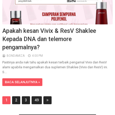
Apakah kesan Vivix & ResV Shaklee
Kepada DNA dan telemore
pengamalnya?
BONDAMIZA
4:00 PM
Pastinya anda nak tahu apakah kesan terbaik pengamal Vivix dan ResV
alami apabila mengamalkan dua suplemen Shaklee (Vivix dan ResV) ini.
S...
BACA SELANJUTNYA »
1
2
3
49