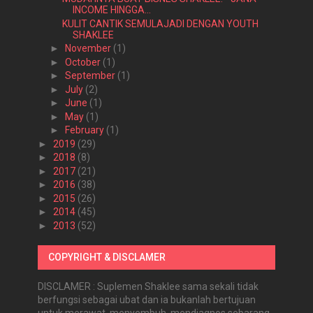
INCOME HINGGA...
KULIT CANTIK SEMULAJADI DENGAN YOUTH
SHAKLEE
►
November
(1)
►
October
(1)
►
September
(1)
►
July
(2)
►
June
(1)
►
May
(1)
►
February
(1)
►
2019
(29)
►
2018
(8)
►
2017
(21)
►
2016
(38)
►
2015
(26)
►
2014
(45)
►
2013
(52)
COPYRIGHT & DISCLAMER
DISCLAMER : Suplemen Shaklee sama sekali tidak
berfungsi sebagai ubat dan ia bukanlah bertujuan
untuk merawat, menyembuh, mendiagnos sebarang