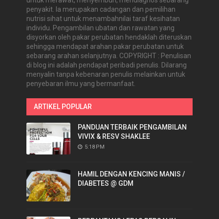
penyakit. Ia merupakan cadangan dan pemilihan
nutrisi sihat untuk menambahnilai taraf kesihatan
individu. Pengambilan ubatan dan rawatan yang
disyorkan oleh pakar perubatan hendaklah diteruskan
sehingga mendapat arahan pakar perubatan untuk
sebarang arahan selanjutnya. COPYRIGHT : Penulisan
di blog ini adalah pendapat peribadi penulis. Dilarang
menyalin tanpa kebenaran penulis melainkan untuk
penyebaran ilmu yang bermanfaat.
ARTIKEL POPULAR
PANDUAN TERBAIK PENGAMBILAN
VIVIX & RESV SHAKLEE
5:18 PM
HAMIL DENGAN KENCING MANIS /
DIABETES @ GDM