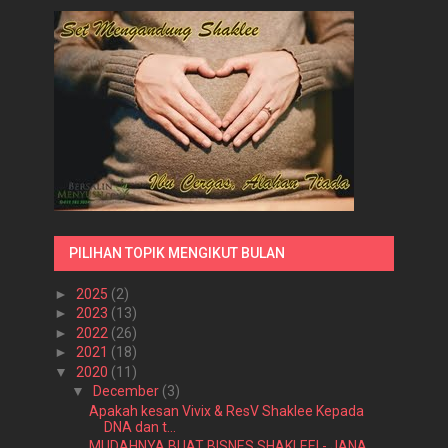
PILIHAN TOPIK MENGIKUT BULAN
►
2025
(2)
►
2023
(13)
►
2022
(26)
►
2021
(18)
▼
2020
(11)
▼
December
(3)
Apakah kesan Vivix & ResV Shaklee Kepada
DNA dan t...
MUDAHNYA BUAT BISNES SHAKLEE! - JANA