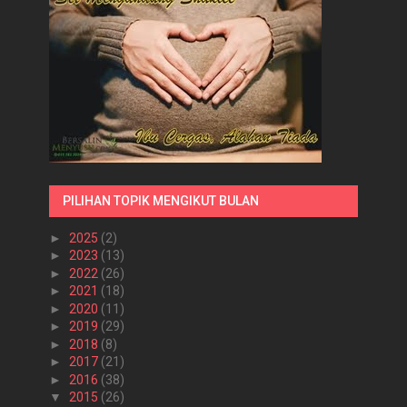
PILIHAN TOPIK MENGIKUT BULAN
►
2025
(2)
►
2023
(13)
►
2022
(26)
►
2021
(18)
►
2020
(11)
►
2019
(29)
►
2018
(8)
►
2017
(21)
►
2016
(38)
▼
2015
(26)