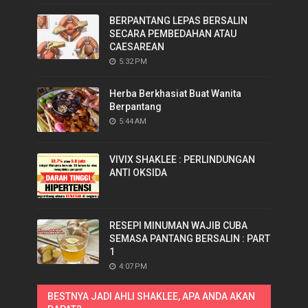
BERPANTANG LEPAS BERSALIN
SECARA PEMBEDAHAN ATAU
CAESAREAN
5:32 PM
Herba Berkhasiat Buat Wanita
Berpantang
5:44 AM
VIVIX SHAKLEE : PERLINDUNGAN
ANTI OKSIDA
RESEPI MINUMAN WAJIB CUBA
SEMASA PANTANG BERSALIN : PART
1
4:07 PM
BESTNYA JADI AHLI SHAKLEE, APA ANDA AKAN