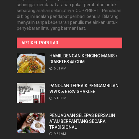
sehingga mendapat arahan pakar perubatan untuk
sebarang arahan selanjutnya. COPYRIGHT : Penulisan
di blog ini adalah pendapat peribadi penulis. Dilarang
menyalin tanpa kebenaran penulis melainkan untuk
penyebaran ilmu yang bermanfaat.
ARTIKEL POPULAR
HAMIL DENGAN KENCING MANIS /
DIABETES @ GDM
6:51 PM
PANDUAN TERBAIK PENGAMBILAN
VIVIX & RESV SHAKLEE
5:18 PM
PENJAGAAN SELEPAS BERSALIN
ATAU BERPANTANG SECARA
TRADISIONAL
9:54 AM