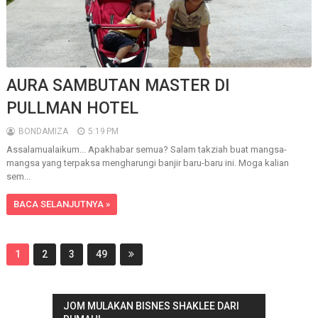
AURA SAMBUTAN MASTER DI
PULLMAN HOTEL
BONDAMIZA
5:19 PM
Assalamualaikum... Apakhabar semua? Salam takziah buat mangsa-
mangsa yang terpaksa mengharungi banjir baru-baru ini. Moga kalian
sem...
BACA SELANJUTNYA »
1
2
3
49
JOM MULAKAN BISNES SHAKLEE DARI