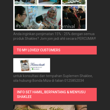
Anda inginkan penjimatan 15% - 25% dengan semua
produk Shaklee? Jom join jadi ahli secara PERCUMA!!!
TO MY LOVELY CUSTOMERS
untuk konsultasi dan tempahan Suplemen Shaklee,
sila hubungi Bonda Miza di talian 0125852034
INFO SET HAMIL, BERPANTANG & MENYUSU
SHAKLEE