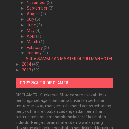
►
November
(2)
►
September
(3)
►
August
(3)
►
July
(6)
►
June
(3)
►
May
(4)
►
April
(1)
►
March
(1)
►
February
(2)
▼
January
(1)
AURA SAMBUTAN MASTER DI PULLMAN HOTEL
►
2014
(45)
►
2013
(52)
COPYRIGHT & DISCLAMER
DISCLAMER : Suplemen Shaklee sama sekali tidak
berfungsi sebagai ubat dan ia bukanlah bertujuan
untuk merawat, menyembuh, mendiagnos sebarang
penyakit. Ia merupakan cadangan dan pemilihan
nutrisi sihat untuk menambahnilai taraf kesihatan
individu. Pengambilan ubatan dan rawatan yang
disyorkan oleh pakar perubatan hendaklah diteruskan