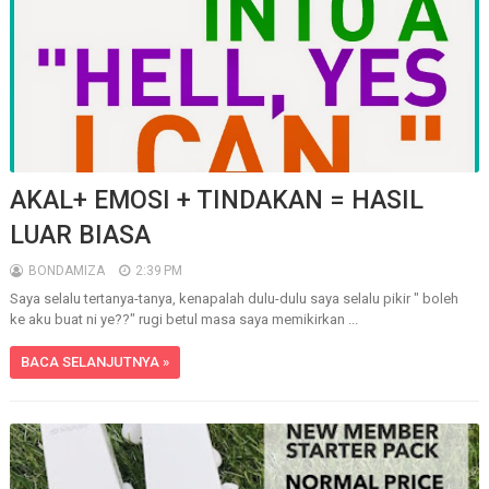
AKAL+ EMOSI + TINDAKAN = HASIL
LUAR BIASA
BONDAMIZA
2:39 PM
Saya selalu tertanya-tanya, kenapalah dulu-dulu saya selalu pikir " boleh
ke aku buat ni ye??" rugi betul masa saya memikirkan ...
BACA SELANJUTNYA »