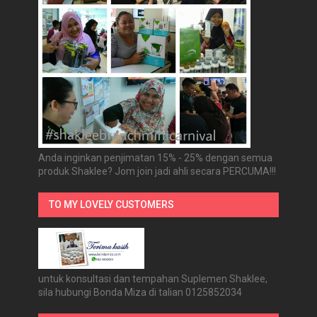
Anda inginkan penjimatan 15% - 25% dengan semua
produk Shaklee? Jom join jadi ahli secara PERCUMA!!!
TO MY LOVELY CUSTOMERS
untuk konsultasi dan tempahan Suplemen Shaklee,
sila hubungi Bonda Miza di talian 0125852034