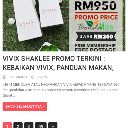
VIVIX SHAKLEE PROMO TERKINI :
KEBAIKAN VIVIX, PANDUAN MAKAN,
BONDAMIZA
3:54 PM
INGIN MENCUBA ATAU HADIAHKAN VIVIX KEPADA YANG TERSAYANG?
Pengambilan vivix secara konsisten seperti disyorkan (5ml) setiap hari
dapat...
BACA SELANJUTNYA »
1
2
3
49