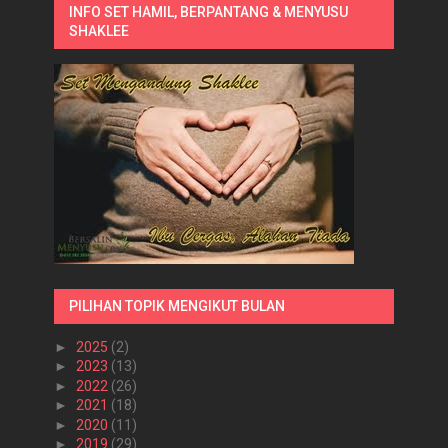
INFO SET HAMIL, BERPANTANG & MENYUSU
SHAKLEE
PILIHAN TOPIK MENGIKUT BULAN
►
2025
(2)
►
2023
(13)
►
2022
(26)
►
2021
(18)
►
2020
(11)
►
2019
(29)