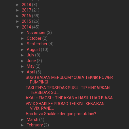
►
2018
(8)
►
2017
(21)
►
2016
(38)
►
2015
(26)
▼
2014
(45)
►
November
(3)
►
October
(2)
►
September
(4)
►
August
(10)
►
July
(8)
►
June
(3)
►
May
(2)
▼
April
(5)
SUSU BADAN MERUDUM? CUBA TEKNIK POWER
PUMPING!
TAKUTNYA TERSEDAK SUSU.. TIP HINDARKAN
TERSEDAK SU...
AKAL+ EMOSI + TINDAKAN = HASIL LUAR BIASA
VIVIX SHAKLEE PROMO TERKINI : KEBAIKAN
VIVIX, PAND...
Apa beza Shaklee dengan produk lain?
►
March
(4)
►
February
(2)