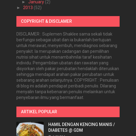
►
January
(2)
►
2013
(52)
COPYRIGHT & DISCLAMER
DISCLAMER : Suplemen Shaklee sama sekali tidak
berfungsi sebagai ubat dan ia bukanlah bertujuan
untuk merawat, menyembuh, mendiagnos sebarang
penyakit. Ia merupakan cadangan dan pemilihan
nutrisi sihat untuk menambahnilai taraf kesihatan
individu. Pengambilan ubatan dan rawatan yang
disyorkan oleh pakar perubatan hendaklah diteruskan
sehingga mendapat arahan pakar perubatan untuk
sebarang arahan selanjutnya. COPYRIGHT : Penulisan
di blog ini adalah pendapat peribadi penulis. Dilarang
menyalin tanpa kebenaran penulis melainkan untuk
penyebaran ilmu yang bermanfaat.
ARTIKEL POPULAR
HAMIL DENGAN KENCING MANIS /
DIABETES @ GDM