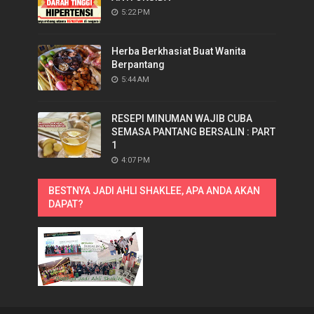
5:22 PM
Herba Berkhasiat Buat Wanita
Berpantang
5:44 AM
RESEPI MINUMAN WAJIB CUBA
SEMASA PANTANG BERSALIN : PART
1
4:07 PM
BESTNYA JADI AHLI SHAKLEE, APA ANDA AKAN
DAPAT?