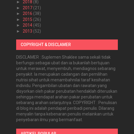
►
2018
(8)
►
2017
(21)
►
2016
(38)
►
2015
(26)
►
2014
(45)
►
2013
(52)
COPYRIGHT & DISCLAMER
DISCLAMER : Suplemen Shaklee sama sekali tidak
berfungsi sebagai ubat dan ia bukanlah bertujuan
untuk merawat, menyembuh, mendiagnos sebarang
penyakit. Ia merupakan cadangan dan pemilihan
nutrisi sihat untuk menambahnilai taraf kesihatan
individu. Pengambilan ubatan dan rawatan yang
disyorkan oleh pakar perubatan hendaklah diteruskan
sehingga mendapat arahan pakar perubatan untuk
sebarang arahan selanjutnya. COPYRIGHT : Penulisan
di blog ini adalah pendapat peribadi penulis. Dilarang
menyalin tanpa kebenaran penulis melainkan untuk
penyebaran ilmu yang bermanfaat.
ARTIKEL POPULAR