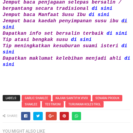
Jemput baca penjagaan selepas bersalin /
berpantang secara tradisional
di sini
Jemput baca Manfaat Susu Ibu
di sini
Jemput baca kaedah penyimpanan susu ibu
di
sini
Dapatkan info set bersalin terbaik
di sini
Tip atasi bengkak susu
di sini
Tip meningkatkan kesuburan suami isteri
di
sini
Dapatkan maklumat kelebihan menjadi ahli
di
sini
LABELS:
GARLIC SHAKLEE
KAJIAN SAINTIFIK VIVIX
SENARAI PRODUK
SHAKLEE
TESTIMONI
TURUNKAN KOLESTROL
SHARE:
YOU MIGHT ALSO LIKE