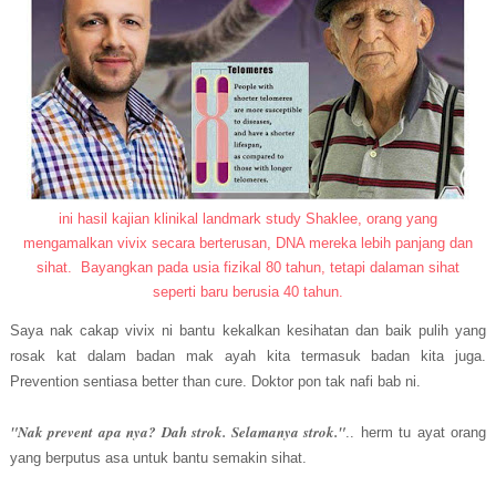
ini hasil kajian klinikal landmark study Shaklee, orang yang
mengamalkan vivix secara berterusan, DNA mereka lebih panjang dan
sihat. Bayangkan pada usia fizikal 80 tahun, tetapi dalaman sihat
seperti baru berusia 40 tahun.
Saya nak cakap vivix ni bantu kekalkan kesihatan dan baik pulih yang
rosak kat dalam badan mak ayah kita termasuk badan kita juga.
Prevention sentiasa better than cure. Doktor pon tak nafi bab ni.
"Nak prevent apa nya? Dah strok. Selamanya strok."
.. herm tu ayat orang
yang berputus asa untuk bantu semakin sihat.