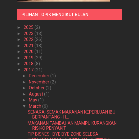
PILIHAN TOPIK MENGIKUT BULAN
►
2025
(2)
►
2023
(13)
►
2022
(26)
►
2021
(18)
►
2020
(11)
►
2019
(29)
►
2018
(8)
▼
2017
(21)
►
December
(1)
►
November
(2)
►
October
(2)
►
August
(1)
►
May
(1)
▼
March
(6)
SENARAI SEMAK MAKANAN KEPERLUAN IBU
BERPANTANG - H...
MAKANAN TAMBAHAN MAMPU KURANGKAN
RISIKO PENYAKIT
TIP BISNES : BYE BYE ZONE SELESA