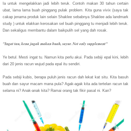
Ia untuk mengelakkan jadi lebih teruk. Contoh makan 30 tahun certain
ubat, lama lama buah pinggang pulak problem. Kita guna vivix (saya tak
cakap jenama produk lain selain Shaklee sebabnya Shaklee ada landmark
study ) untuk elakkan kerosakan sel buah pinggang tu menjadi lebih teruk.
Dan sekaligus membantu dalam baikpulih sel yang dah rosak.
"Ingat tau, kena jugak makan buah, sayur. Not only supplement"
Ye betul. Mesti ingat tu. Namun kita perlu akui. Pada sebiji epal kini, lebih
dari 20 jenis racun wujud pada epal itu sendiri.
Pada sebiji kubis, berapa puluh jenis racun dah lekat kat situ. Kita basuh
buah dan sayur macam mana pula? Agak-agak kita ada tertelan racun tak
selama ni? Anak-anak kita? Ramai orang tak fikir pasal ni. Kan?