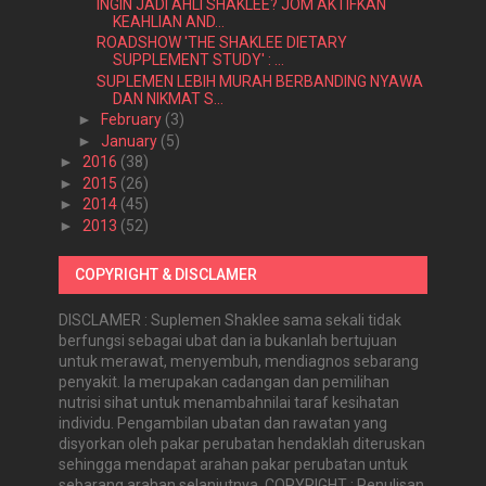
INGIN JADI AHLI SHAKLEE? JOM AKTIFKAN
KEAHLIAN AND...
ROADSHOW 'THE SHAKLEE DIETARY
SUPPLEMENT STUDY' : ...
SUPLEMEN LEBIH MURAH BERBANDING NYAWA
DAN NIKMAT S...
►
February
(3)
►
January
(5)
►
2016
(38)
►
2015
(26)
►
2014
(45)
►
2013
(52)
COPYRIGHT & DISCLAMER
DISCLAMER : Suplemen Shaklee sama sekali tidak
berfungsi sebagai ubat dan ia bukanlah bertujuan
untuk merawat, menyembuh, mendiagnos sebarang
penyakit. Ia merupakan cadangan dan pemilihan
nutrisi sihat untuk menambahnilai taraf kesihatan
individu. Pengambilan ubatan dan rawatan yang
disyorkan oleh pakar perubatan hendaklah diteruskan
sehingga mendapat arahan pakar perubatan untuk
sebarang arahan selanjutnya. COPYRIGHT : Penulisan