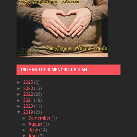
PILIHAN TOPIK MENGIKUT BULAN
►
2025
(2)
►
2023
(13)
►
2022
(26)
►
2021
(18)
►
2020
(11)
▼
2019
(29)
►
September
(1)
►
August
(1)
►
June
(14)
▼
April
(7)