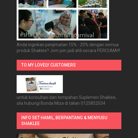
Anda inginkan penjimatan 15% - 25% dengan semua
produk Shaklee? Jom join jadi ahli secara PERCUMA!!!
TO MY LOVELY CUSTOMERS
untuk konsultasi dan tempahan Suplemen Shaklee,
sila hubungi Bonda Miza di talian 0125852034
INFO SET HAMIL, BERPANTANG & MENYUSU
SHAKLEE