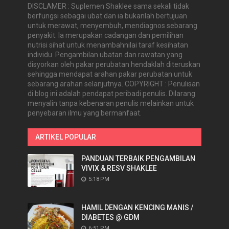
DISCLAMER : Suplemen Shaklee sama sekali tidak
berfungsi sebagai ubat dan ia bukanlah bertujuan
untuk merawat, menyembuh, mendiagnos sebarang
penyakit. Ia merupakan cadangan dan pemilihan
nutrisi sihat untuk menambahnilai taraf kesihatan
individu. Pengambilan ubatan dan rawatan yang
disyorkan oleh pakar perubatan hendaklah diteruskan
sehingga mendapat arahan pakar perubatan untuk
sebarang arahan selanjutnya. COPYRIGHT : Penulisan
di blog ini adalah pendapat peribadi penulis. Dilarang
menyalin tanpa kebenaran penulis melainkan untuk
penyebaran ilmu yang bermanfaat.
ARTIKEL POPULAR
PANDUAN TERBAIK PENGAMBILAN
VIVIX & RESV SHAKLEE
5:18 PM
HAMIL DENGAN KENCING MANIS /
DIABETES @ GDM
6:51 PM