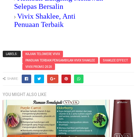
Selepas Bersalin
Vivix Shaklee, Anti
Penuaan Terbaik
LABELS:
KAJIAN TELOMERE VIVIX
PANDUAN TERBAIK PENGAMBILAN VIVIX SHAKLEE
SHAKLEE EFFECT
VIVIX PROMO 2020
SHARE:
YOU MIGHT ALSO LIKE