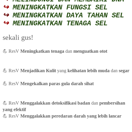
↪
MENINGKATKAN FUNGSI SEL
↪
MENINGKATKAN DAYA TAHAN SEL
↪
MENINGKATKAN TENAGA SEL
sekali gus!
💪 ResV
Meningkatkan tenaga
dan
menguatkan otot
Bondamiza Shaklee
💪 ResV
Menjadikan
Kulit
yang
kelihatan lebih muda
dan
segar
Shaklee
💪
ResV
Mengekalkan
paras gula darah sihat
Bondamiza
Shaklee
💪
ResV
Menggalakkan detoksifikasi badan
dan
pembersihan
yang efektif
Bondamiza Shaklee
💪
ResV
Menggalakkan
peredaran darah yang lebih lancar
Bondamizahaklee