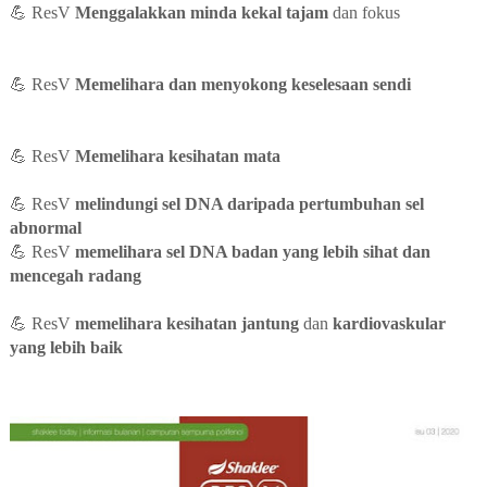
💪
ResV
Menggalakkan minda kekal tajam
dan fokus
Bondamiza Shaklee
💪
ResV
Memelihara dan menyokong keselesaan sendi
Bondamiza
Shaklee
💪
ResV
Memelihara kesihatan mata
Bondamiza
Shaklee
💪
ResV
melindungi sel DNA daripada pertumbuhan sel
abnormal
Bondamiza Shaklee
💪
ResV
memelihara sel DNA badan yang lebih sihat dan
mencegah radang
Bondamiza
💪
ResV
memelihara kesihatan jantung
dan
kardiovaskular
yang lebih baik