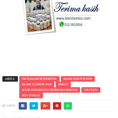
RESV SHAKLEE
RESV SHAKLEE
RESV SHAKLEE
RESV SHAKLEE
LABELS:
FAKTA KAJIAN RESVERATROL
KAJIAN SAINTIFIK VIVIX
KAJIAN TELOMERE VIVIX
KANSER
KESAN VIVIX DAN RESV KEPADA DNA MANUSIA
POLIFENOL
RESV SHAKLEE
SHARE: