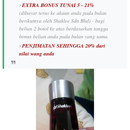
EXTRA BONUS TUNAI 5 - 21%
(dibayar terus ke akaun anda pada bulan
berikutnya oleh Shaklee Sdn Bhd) - bagi
belian 2 botol ke atas berdasarkan tangga
bonus belian anda pada bulan yang sama.
PENJIMATAN SEHINGGA 20% dari
nilai wang anda