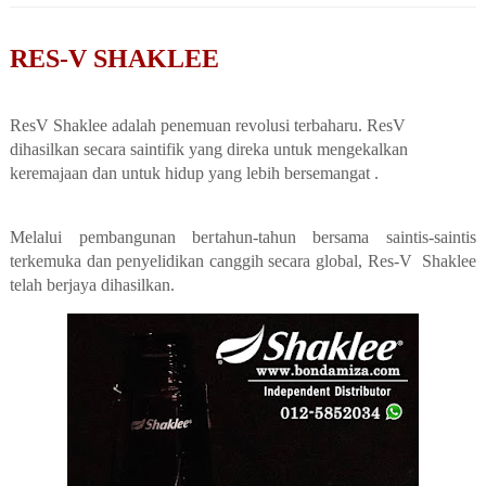
RES-V S
HAKLEE
ResV Shaklee adalah
penemuan revolusi terbaharu. ResV
dihasilkan
secara sain
tif
ik yang direka untuk mengekalk
an
kere
majaan dan
untu
k hidup
y
ang
lebih berseman
gat .
RESV
SHAKLEE
Melalui pembangunan ber
tahun-tahun bersama saintis-saintis
terkemuka dan penyelidikan canggih secara global, Res-V Shaklee
telah berjaya dihasilkan.