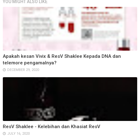
YOU MIGHT ALSO LIKE
Apakah kesan Vivix & ResV Shaklee Kepada DNA dan
telemore pengamalnya?
DECEMBER 29, 2020
ResV Shaklee - Kelebihan dan Khasiat ResV
JULY 16, 2020