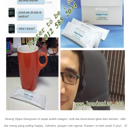
Abang Oppa Gangnam ni sejak ambil colagen, kulit dia betul-betul glow dan berseri.. wife
dia orang yang paling happy.. hahaha, jangan nak ngorat, Kawan i ni dah anak 3 you!.. :D