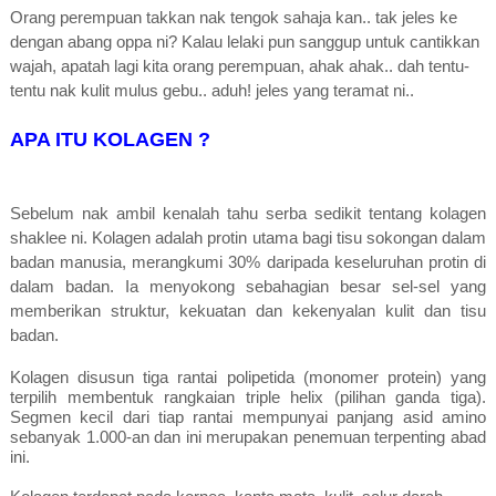
Orang perempuan takkan nak tengok sahaja kan.. tak jeles ke
dengan abang oppa ni? Kalau lelaki pun sanggup untuk cantikkan
wajah, apatah lagi kita orang perempuan, ahak ahak.. dah tentu-
tentu nak kulit mulus gebu.. aduh! jeles yang teramat ni..
APA ITU KOLAGEN ?
Sebelum nak ambil kenalah tahu serba sedikit tentang kolagen
shaklee ni.
Kolagen adalah protin utama bagi tisu sokongan dalam
badan manusia, merangkumi 30% daripada keseluruhan protin di
dalam badan. Ia menyokong sebahagian besar sel-sel yang
memberikan struktur, kekuatan dan kekenyalan kulit dan tisu
badan.
Kolagen disusun tiga rantai polipetida (monomer protein) yang
terpilih membentuk rangkaian triple helix (pilihan ganda tiga).
Segmen kecil dari tiap rantai mempunyai panjang asid amino
sebanyak 1.000-an dan ini merupakan penemuan terpenting abad
ini.