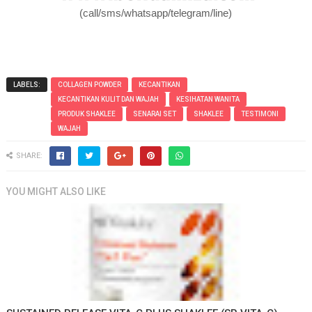
(call/sms/whatsapp/telegram/line)
LABELS:
COLLAGEN POWDER
KECANTIKAN
KECANTIKAN KULIT DAN WAJAH
KESIHATAN WANITA
PRODUK SHAKLEE
SENARAI SET
SHAKLEE
TESTIMONI
WAJAH
SHARE:
YOU MIGHT ALSO LIKE