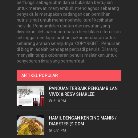
berfungsi sebagai ubat dan ia bukanlah bertujuan
untuk merawat, menyembuh, mendiagnos sebarang
penyakit. Ia merupakan cadangan dan pemilihan
nutrisi sihat untuk menambahnilai taraf kesihatan
individu. Pengambilan ubatan dan rawatan yang
disyorkan oleh pakar perubatan hendaklah diteruskan
sehingga mendapat arahan pakar perubatan untuk
sebarang arahan selanjutnya. COPYRIGHT : Penulisan
di blog ini adalah pendapat peribadi penulis. Dilarang
menyalin tanpa kebenaran penulis melainkan untuk
penyebaran ilmu yang bermanfaat.
ARTIKEL POPULAR
PANDUAN TERBAIK PENGAMBILAN
VIVIX & RESV SHAKLEE
5:18 PM
HAMIL DENGAN KENCING MANIS /
DIABETES @ GDM
6:51 PM