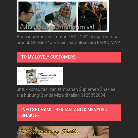
Anda inginkan penjimatan 15% - 25% dengan semua
produk Shaklee? Jom join jadi ahli secara PERCUMA!!!
TO MY LOVELY CUSTOMERS
untuk konsultasi dan tempahan Suplemen Shaklee,
sila hubungi Bonda Miza di talian 0125852034
INFO SET HAMIL, BERPANTANG & MENYUSU
SHAKLEE