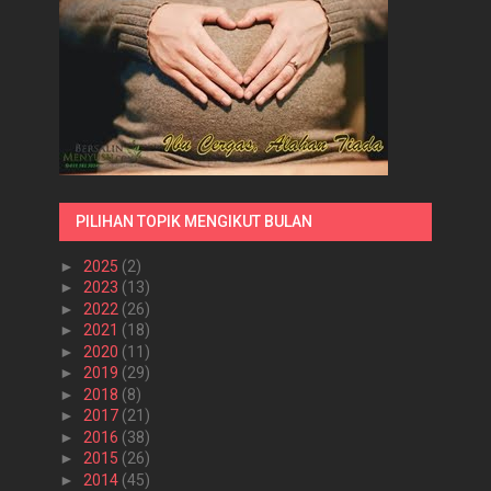
PILIHAN TOPIK MENGIKUT BULAN
►
2025
(2)
►
2023
(13)
►
2022
(26)
►
2021
(18)
►
2020
(11)
►
2019
(29)
►
2018
(8)
►
2017
(21)
►
2016
(38)
►
2015
(26)
►
2014
(45)