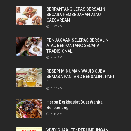
BERPANTANG LEPAS BERSALIN
SECARA PEMBEDAHAN ATAU
CAESAREAN
5:32 PM
PENJAGAAN SELEPAS BERSALIN
ATAU BERPANTANG SECARA
TRADISIONAL
9:54 AM
RESEPI MINUMAN WAJIB CUBA
SEMASA PANTANG BERSALIN : PART
1
4:07 PM
Herba Berkhasiat Buat Wanita
Berpantang
5:44 AM
VIVIX SHAKLEE : PERLINDUNGAN