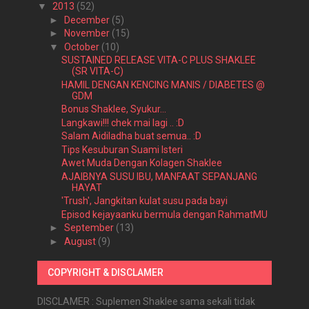
▼
2013
(52)
►
December
(5)
►
November
(15)
▼
October
(10)
SUSTAINED RELEASE VITA-C PLUS SHAKLEE
(SR VITA-C)
HAMIL DENGAN KENCING MANIS / DIABETES @
GDM
Bonus Shaklee, Syukur...
Langkawi!!! chek mai lagi .. :D
Salam Aidiladha buat semua.. :D
Tips Kesuburan Suami Isteri
Awet Muda Dengan Kolagen Shaklee
AJAIBNYA SUSU IBU, MANFAAT SEPANJANG
HAYAT
'Trush', Jangkitan kulat susu pada bayi
Episod kejayaanku bermula dengan RahmatMU
►
September
(13)
►
August
(9)
COPYRIGHT & DISCLAMER
DISCLAMER : Suplemen Shaklee sama sekali tidak