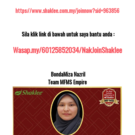
https://www.shaklee.com.my/joinnow?sid=963856
Sila klik link di bawah untuk saya bantu anda :
Wasap.my/60125852034/NakJoinShaklee
BondaMiza Nazril
Team MFMS Empire