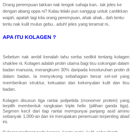
Orang perempuan takkan nak tengok sahaja kan.. tak jeles ke
dengan abang oppa ni? Kalau lelaki pun sanggup untuk cantikkan
wajah, apatah lagi kita orang perempuan, ahak ahak.. dah tentu-
tentu nak kulit mulus gebu.. aduh! jeles yang teramat ni..
APA ITU KOLAGEN ?
Sebelum nak ambil kenalah tahu serba sedikit tentang kolagen
shaklee ni.
Kolagen adalah protin utama bagi tisu sokongan dalam
badan manusia, merangkumi 30% daripada keseluruhan protin di
dalam badan. Ia menyokong sebahagian besar sel-sel yang
memberikan struktur, kekuatan dan kekenyalan kulit dan tisu
badan.
Kolagen disusun tiga rantai polipetida (monomer protein) yang
terpilih membentuk rangkaian triple helix (pilihan ganda tiga).
Segmen kecil dari tiap rantai mempunyai panjang asid amino
sebanyak 1.000-an dan ini merupakan penemuan terpenting abad
ini.