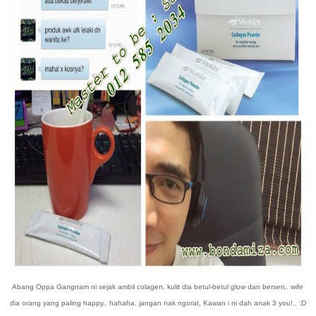
Abang Oppa Gangnam ni sejak ambil colagen, kulit dia betul-betul glow dan berseri.. wife
dia orang yang paling happy.. hahaha, jangan nak ngorat, Kawan i ni dah anak 3 you!.. :D