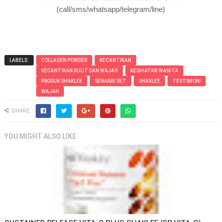
(call/sms/whatsapp/telegram/line)
LABELS:
COLLAGEN POWDER
KECANTIKAN
KECANTIKAN KULIT DAN WAJAH
KESIHATAN WANITA
PRODUK SHAKLEE
SENARAI SET
SHAKLEE
TESTIMONI
WAJAH
SHARE:
YOU MIGHT ALSO LIKE