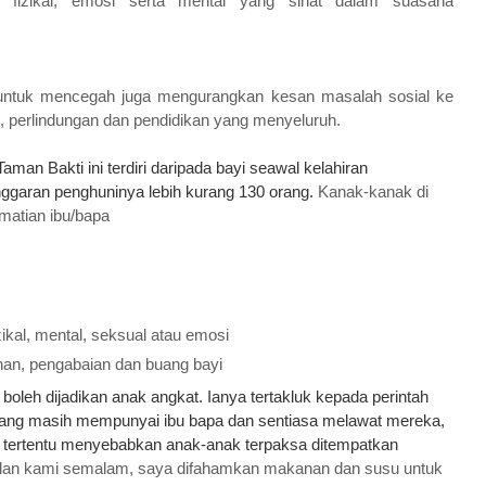
 fizikal, emosi serta mental yang sihat
dalam suasana
untuk mencegah juga mengurangkan kesan masalah sosial ke
 perlindungan dan pendidikan yang menyeluruh.
an Bakti ini terdiri daripada bayi seawal kelahiran
ggaran penghuninya lebih kurang 130 orang.
Kanak-kanak di
matian ibu/bapa
zikal, mental, seksual atau emosi
an, pengabaian dan buang bayi
boleh dijadikan anak angkat. Ianya tertakluk kepada perintah
ng masih mempunyai ibu bapa dan sentiasa melawat mereka,
 tertentu menyebabkan anak-anak terpaksa ditempatkan
lan kami semalam, saya difahamkan makanan dan susu untuk