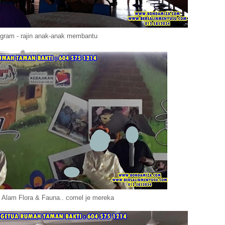
ogram - rajin anak-anak membantu
 Alam Flora & Fauna.. comel je mereka