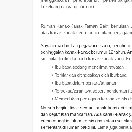
menggalakkan pertumbuhan, perkembangan
kekeluargaan yang harmoni.
Rumah Kanak-Kanak Taman Bakti bertujuan 
atas kanak-kanak serta menentukan penjagaan,
Saya dimaklumkan pegawai di sana, penghuni Tam
sehinggalah kanak-kanak berumur 12 tahun. An
sini pula terdiri da
ripada kanak-kanak yang :
Ke
Ibu bapa sedang menerima rawatan
Terbiar dan ditinggalkan oleh ibu/bapa
Ibu bapa dalam penjara/tahanan
Terseksa/teraniaya seperti penderaan fi
Memerlukan penjagaan kerana kemiskin
Namun begitu, tidak semua kanak-kanak di sini 
dan keputusan mahkamah. Ada kanak-kanak ya
cuma mungkin faktor kemiskinan atau masalah
sementara di rumah bakti ini.
Lama juga perbua