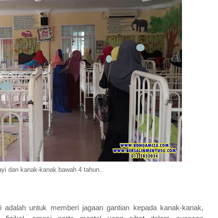
bayi dan kanak-kanak bawah 4 tahun..
i adalah u
ntuk memberi jagaan gantian kepada kanak-kanak,