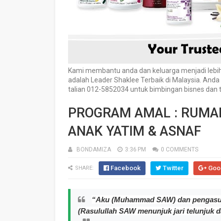
Kami membantu anda dan keluarga menjadi lebih 
adalah Leader Shaklee Terbaik di Malaysia. And
talian 012-5852034 untuk bimbingan bisnes da
PROGRAM AMAL : RUMAH
ANAK YATIM & ASNAF
BONDAMIZA
3:36 PM
0 COMMENTS
Facebook
Twitter
Goo
SHARE:
“
Aku (Muhammad SAW) dan pengasuh an
(Rasulullah SAW menunjuk jari telunjuk 