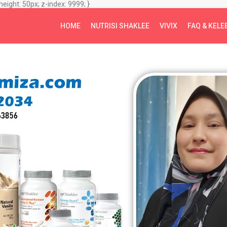
height: 50px; z-index: 9999; }
HOME
NUTRISI SHAKLEE
VIVIX
FAQ & KELE