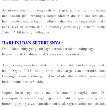
Kalau saya atau hubby tengah drive, siap terjerit-jerit seronok Rania
dan Ruzain jika ternampak kereta idaman dia lalu kat sebelah..
haih.. excited sampai lagu tu jadinya.. ahahaha.. bayangkanlah anak-
anak saya ni semua dah la pitching jenis tinggi macam Ziana
Zain...:P.. bikin bingit telingaku..
HARI INI DAN SETERUSNYA :
Dulu dalam entry yang lalu saya pernah ceritakan, hidup saya
berubah sejak kelahiran anak kedua saya. Ruzain Aliff...
Apa jua yang saya buat adalah untuk kesejahteraan keluarga, sejak
tahun Ogos 2013, hidup kami sekeluarga kian merubah dan
kewangan kami sekeluarga makin kukuh. alhamdulilah.. semuanya
berkat bonus bisnes Shaklee..
Impian besar saya untuk memiliki rumah 2 tingkat Semi D,
(walaupun belum ada lagi pagar automatik dengan parking atas
bumbung) yang saya idam-idamkan sejak saya sekolah rendah dah