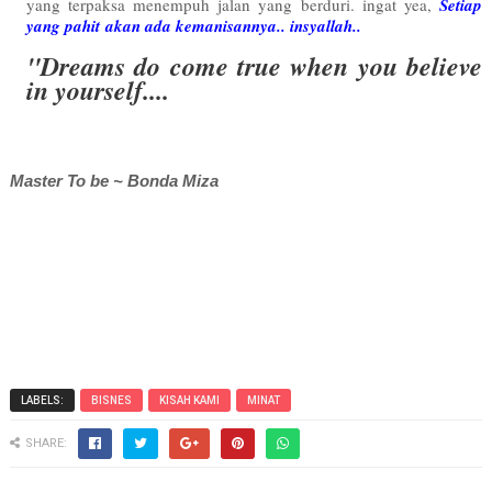
yang terpaksa menempuh jalan yang berduri. ingat yea,
Setiap
yang pahit
akan ada kemanisannya.. insyallah..
"Dreams do come true when you believe
in yourself....
Master To be ~ Bonda Miza
LABELS:
BISNES
KISAH KAMI
MINAT
SHARE: