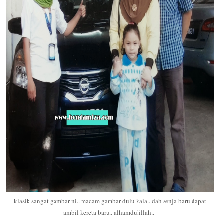
klasik sangat gambar ni.. macam gambar dulu kala.. dah senja baru dapat
ambil kereta baru.. alhamdulillah..