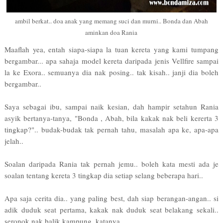
ambil berkat.. doa anak yang memang suci dan murni.. Bonda dan Abah
aminkan doa Rania
Maaflah yea, entah siapa-siapa la tuan kereta yang kami tumpang
bergambar... apa sahaja model kereta daripada jenis Vellfire sampai
la ke Exora.. semuanya dia nak posing.. tak kisah.. janji dia boleh
bergambar..
Saya sebagai ibu, sampai naik kesian, dah hampir setahun Rania
asyik bertanya-tanya, "Bonda , Abah, bila kakak nak beli kererta 3
tingkap?".. budak-budak tak pernah tahu, masalah apa ke, apa-apa
jelah..
Soalan daripada Rania tak pernah jemu.. boleh kata mesti ada je
soalan tentang kereta 3 tingkap dia setiap selang beberapa hari..
Apa saja cerita dia.. yang paling best, dah siap berangan-angan.. si
adik duduk seat pertama, kakak nak duduk seat belakang sekali..
seronok nak balik kampung, katanya..