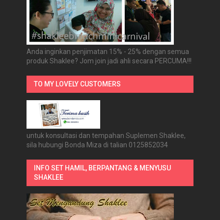
Anda inginkan penjimatan 15% - 25% dengan semua
produk Shaklee? Jom join jadi ahli secara PERCUMA!!!
TO MY LOVELY CUSTOMERS
untuk konsultasi dan tempahan Suplemen Shaklee,
sila hubungi Bonda Miza di talian 0125852034
INFO SET HAMIL, BERPANTANG & MENYUSU
SHAKLEE