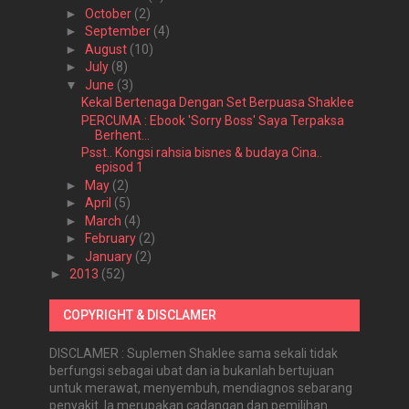
►
October
(2)
►
September
(4)
►
August
(10)
►
July
(8)
▼
June
(3)
Kekal Bertenaga Dengan Set Berpuasa Shaklee
PERCUMA : Ebook 'Sorry Boss' Saya Terpaksa
Berhent...
Psst.. Kongsi rahsia bisnes & budaya Cina..
episod 1
►
May
(2)
►
April
(5)
►
March
(4)
►
February
(2)
►
January
(2)
►
2013
(52)
COPYRIGHT & DISCLAMER
DISCLAMER : Suplemen Shaklee sama sekali tidak
berfungsi sebagai ubat dan ia bukanlah bertujuan
untuk merawat, menyembuh, mendiagnos sebarang
penyakit. Ia merupakan cadangan dan pemilihan