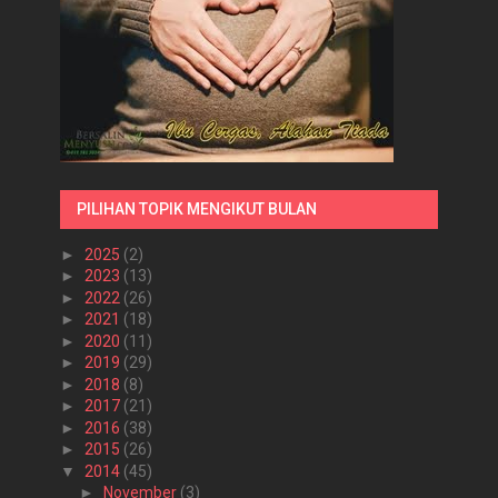
PILIHAN TOPIK MENGIKUT BULAN
►
2025
(2)
►
2023
(13)
►
2022
(26)
►
2021
(18)
►
2020
(11)
►
2019
(29)
►
2018
(8)
►
2017
(21)
►
2016
(38)
►
2015
(26)
▼
2014
(45)
►
November
(3)