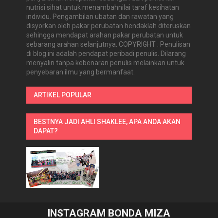
nutrisi sihat untuk menambahnilai taraf kesihatan
individu. Pengambilan ubatan dan rawatan yang
disyorkan oleh pakar perubatan hendaklah diteruskan
sehingga mendapat arahan pakar perubatan untuk
sebarang arahan selanjutnya. COPYRIGHT : Penulisan
di blog ini adalah pendapat peribadi penulis. Dilarang
menyalin tanpa kebenaran penulis melainkan untuk
penyebaran ilmu yang bermanfaat.
ARTIKEL POPULAR
BESTNYA JADI AHLI SHAKLEE, APA ANDA AKAN
DAPAT?
INSTAGRAM BONDA MIZA