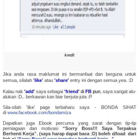
kredit
Jika anda rasa maklumat ini bermanfaat dan berguna untuk
semua, silalah
'
like
'
atau
'share'
entry ini dengan semua yea. :D
Kalau nak
'add'
saya sebagai
'friend'
di
FB
pun
, saya sangat alu-
alukan :D.. berkawan kan biar berjuta-juta :P
Sila-silah 'like' page terbaharu saya - BONDA SIHAT
di
www.facebook.com/bondamiza
Dapatkan juga Ebook percuma yang sarat dengan tip-tip
perniagaan dan motivasi
“Sorry Boss!!! Saya Terpaksa
Berhenti Kerja”. (saya harap dapat baca :D) boleh d/load dari
link ni
'Sorry Boss!! saya terpaksa berhenti kerja..."